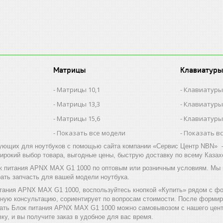
Матрицы
Клавиатуры
Матрицы 10,1
Клавиатуры
Матрицы 13,3
Клавиатуры
Матрицы 15,6
Клавиатуры
Показать все модели
Показать в
ующих для ноутбуков с помощью сайта компании «Сервис Центр NBN» –
ирокий выбор товара, выгодные цены, быструю доставку по всему Казах
к питания APNX MAX G1 1000 по оптовым или розничным условиям. Мы 
ать запчасть для вашей модели ноутбука.
итания APNX MAX G1 1000, воспользуйтесь кнопкой «Купить» рядом с фо
тную консультацию, сориентирует по вопросам стоимости. После форми
ать Блок питания APNX MAX G1 1000 можно самовывозом с нашего центр
ку, и вы получите заказ в удобное для вас время.