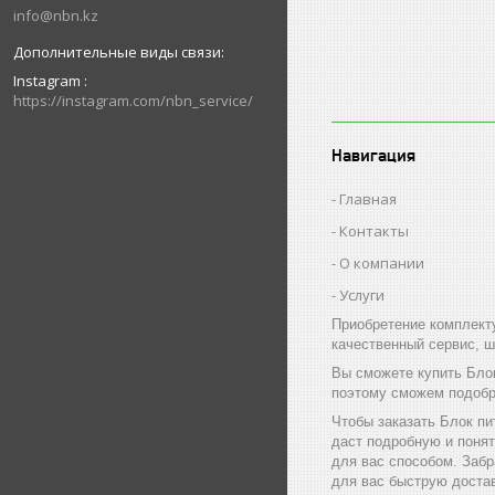
info@nbn.kz
Instagram
https://instagram.com/nbn_service/
Навигация
Главная
Контакты
О компании
Услуги
Приобретение комплект
качественный сервис, ш
Вы сможете купить Бло
поэтому сможем подобр
Чтобы заказать Блок п
даст подробную и поня
для вас способом. Забр
для вас быструю достав