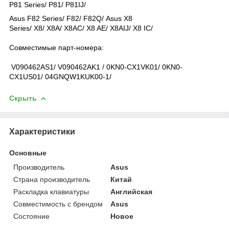
P81 Series/
P81/ P81IJ/
Asus F82 Series/
F82/ F82Q/
Asus X8
Series/
X8/ X8A/ X8AC/ X8 AE/ X8AIJ/ X8 IC/
Совместимые парт-номера:
V090462AS1/ V090462AK1 / 0KN0-CX1VK01/ 0KN0-
CX1US01/ 04GNQW1KUK00-1/
Скрыть
Характеристики
Основные
Производитель
Asus
Страна производитель
Китай
Раскладка клавиатуры
Английская
Совместимость с брендом
Asus
Состояние
Новое