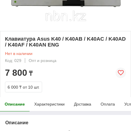
Клавиатура Asus K40 / K40AB / K40AC / K40AD
/ K40AF / K40AN ENG
Нет в наличии
Код: 029
Опт и розница
7 800
₸
6 000 ₸
от 10 шт.
Описание
Характеристики
Доставка
Оплата
Усл
Описание