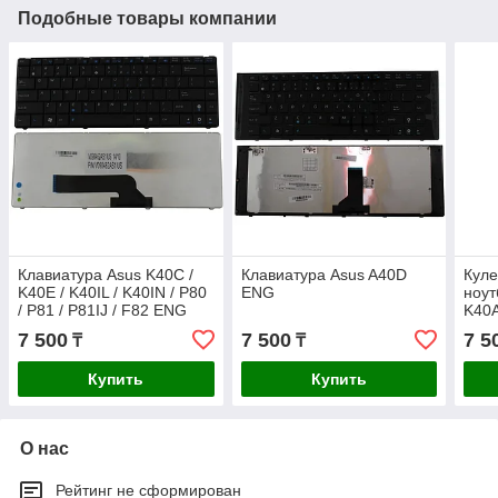
Подобные товары компании
Клавиатура Asus K40C /
Клавиатура Asus A40D
Куле
K40E / K40IL / K40IN / P80
ENG
ноут
/ P81 / P81IJ / F82 ENG
K40A
K50A
7 500
7 500
7 5
₸
₸
Купить
Купить
О нас
Рейтинг не сформирован