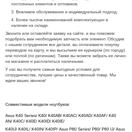
постоянных клиентов и оптовиков;
Вежливое обслуживание и индивидуальный подход;
Более тысячи наименований комплектующих в
наличии на складе.
Звоните или оставляйте заявку на сайте, и мы поможем
подобрать вам необходимую запчасть или элемент. Обсудив
с нашим сотрудником все детали, вы оплачиваете покупку
переводом на карту, и мы высылаем ее курьером (по городу)
или почтой (по регионам). Также вы можете забрать ее лично
на магазине и расплатиться наличными.
У нас вы получите самые выгодные условия для
сотрудничества, лучшие цены и качественный товар. Мы
ждем ваших звонков!
Совместимые модели ноутбуков:
Asus K40 Series/
K40/ K40AB/ K40AC/ K40AD/ K40AF/ K40
AN/ K40C/ K40E/ K40ID/ K40IE/
K40IJ/
K40IL/ K40IN/ K40IP/
Asus P80 Series/
P80/ P80 IJ/
Asus