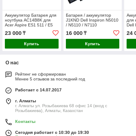
Аккумулятор Батарея для
Батарея / аккумулятор
Акку
ноутбука AC14B8K для
J1KND Dell Inspiron N5010
для 
Acer Aspire ES1 511 / E5
/ N5110 / N7110
Dell
771G / ES1-711 /15.2v
11.
23 000
16 000
24 
₸
₸
3220mAh ORIGINAL
Купить
Купить
О нас
Рейтинг не сформирован
Менее 5 отзывов за последний год
Работает с 14.07.2017
г. Алматы
г. Алматы ул. Розыбакиева 68 офис 14 (вход с
Розыбакиева), Алматы, Казахстан
Контакты
Сегодня работает с 10:30 до 19:30