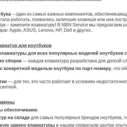
тбука
– один из самых важных компонентов, обеспечивающи
тала работать, появились залипшие клавиши или она постр
бук – замените клавиатуру! В NBN Service мы предлагаем 
в: Apple, ASUS, Lenovo, HP, Dell и других.
авиатур для ноутбуков
клавиатуры для всех популярных моделей ноутбуков с
во сборки
— каждая клавиатура разработана для долгой сл
с конкретной моделью ноутбука по парт-номеру
, что 
тки
— для тех, кто часто работает в условиях недостаточн
светкой.
замены
мы обеспечиваем:
ур на складе
для самых популярных брендов ноутбуков, ч
ную замену клавиатуры
в нашем сервисном центре опытн