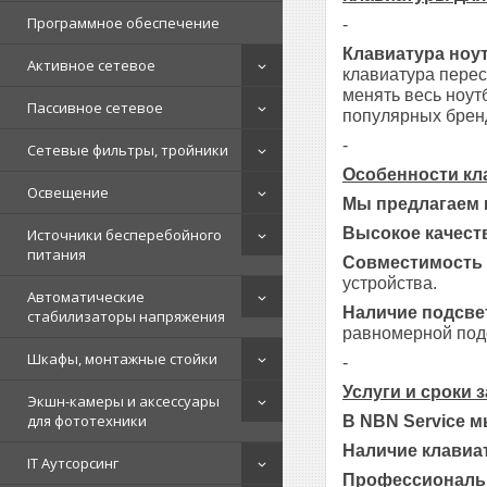
Программное обеспечение
-
Клавиатура ноу
Активное сетевое
клавиатура перес
менять весь ноут
Пассивное сетевое
популярных брендо
-
Сетевые фильтры, тройники
Особенности кл
Освещение
Мы предлагаем 
Высокое качест
Источники бесперебойного
питания
Совместимость 
устройства.
Автоматические
Наличие подсве
стабилизаторы напряжения
равномерной под
Шкафы, монтажные стойки
-
Услуги и сроки 
Экшн-камеры и аксессуары
для фототехники
В NBN Service 
Наличие клавиат
IT Аутсорсинг
Профессиональ