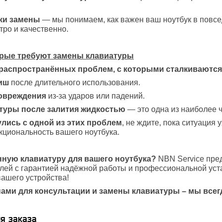
ки замены
— мы понимаем, как важен ваш ноутбук в повс
ро и качественно.
рые требуют замены клавиатуры
 распространённых проблем, с которыми сталкиваются
иш
после длительного использования.
овреждения
из-за ударов или падений.
туры после залития жидкостью
— это одна из наиболее ч
лись с одной из этих проблем
, не ждите, пока ситуация
циональность вашего ноутбука.
нную клавиатуру для вашего ноутбука?
NBN Service пред
ей с гарантией надёжной работы и профессиональной уст
ашего устройства!
нами для консультации и замены клавиатуры – мы всег
я заказа