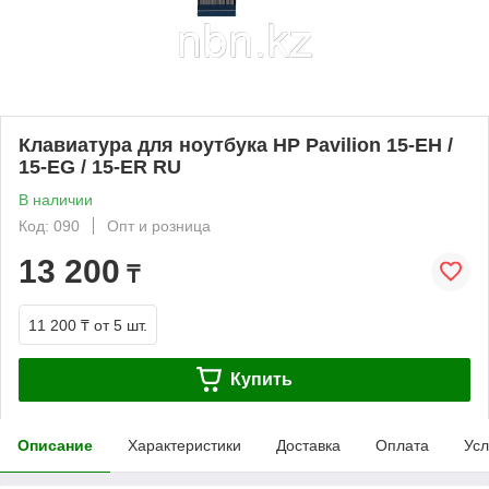
Клавиатура для ноутбука HP Pavilion 15-EH /
15-EG / 15-ER RU
В наличии
Код: 090
Опт и розница
13 200
₸
11 200 ₸
от 5 шт.
Купить
Описание
Характеристики
Доставка
Оплата
Усл