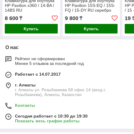
Клавиатура для ноутбука
Клавиатура для ноутбука
Клав
HP Pavilion x360 / 14-BA /
HP Pavilion 15S-EQ / 15S-
HP P
14BS RU
FQ / 15-DY RU серебро
/ 15
подс
8 600
9 800
19 
₸
₸
Купить
Купить
О нас
Рейтинг не сформирован
Менее 5 отзывов за последний год
Работает с 14.07.2017
г. Алматы
г. Алматы ул. Розыбакиева 68 офис 14 (вход с
Розыбакиева), Алматы, Казахстан
Контакты
Сегодня работает с 10:30 до 19:30
Показать весь график работы