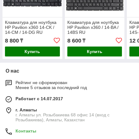
Клавиатура для ноутбука
Клавиатура для ноутбука
Клав
HP Pavilion x360 14-CK /
HP Pavilion x360 / 14-BA /
HP P
14-CM / 14-DG RU
14BS RU
14S-
8 800
8 600
12 
₸
₸
Купить
Купить
О нас
Рейтинг не сформирован
Менее 5 отзывов за последний год
Работает с 14.07.2017
г. Алматы
г. Алматы ул. Розыбакиева 68 офис 14 (вход с
Розыбакиева), Алматы, Казахстан
Контакты