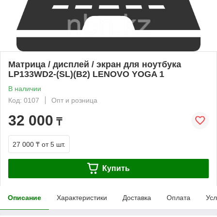
Матрица / дисплей / экран для ноутбука
LP133WD2-(SL)(B2) LENOVO YOGA 1
В наличии
Код: 0107
Опт и розница
32 000
₸
27 000 ₸
от 5 шт.
Купить
Описание
Характеристики
Доставка
Оплата
Усл