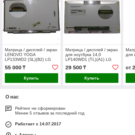
Матрица / дисплей / экран
Матрица / дисплей / экран
Матр
LENOVO YOGA
для ноутбука 14,0
для 
LP133WD2 (SL)(B2) LG
LP140WD1 (TL)(A1) LG
1600*900 HD+ LED LVDS
1600*900 HD+ LED LVDS
55 000
29 500
₸
₸
от
Слим 40 пин +
40пин Standart
Touchscreen
Купить
Купить
О нас
Рейтинг не сформирован
Менее 5 отзывов за последний год
Работает с 14.07.2017
г. Алматы