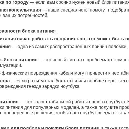
ка по городу
— если вам срочно нужен новый блок питания
ая консультация
— наши специалисты помогут подобрать
и ваших потребностей.
равности блока питания
итания начал работать неправильно, это может быть 
ения
— одна из самых распространённых причин поломки, 
из блока питания
— это явный сигнал о проблемах с компон
плуатации.
физические повреждения кабеля могут привести к нестаби
тора
— если разъём стал болтаться или вообще перестал по
овреждения гнезда зарядки ноутбука.
питания
— это залог стабильной работы вашего ноутбука. 
ки питания для популярных моделей, а также получите пр
о проверенные решения, чтобы ваш ноутбук всегда оставал
нами для подбора и покупки блока питания
, а также вос