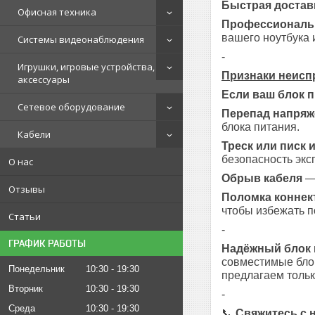
Быстрая достав
Офисная техника
Профессиональн
вашего ноутбука 
Системы видеонаблюдения
-
Игрушки, игровые устройства,
Признаки неисп
аксессуары
Если ваш блок п
Сетевое оборудование
Перепад напряж
блока питания.
Кабели
Треск или писк 
безопасность экс
О нас
Обрыв кабеля
— 
Отзывы
Поломка коннек
чтобы избежать п
Статьи
-
ГРАФИК РАБОТЫ
Надёжный блок 
совместимые бло
Понедельник
10:30
19:30
предлагаем тольк
Вторник
10:30
19:30
-
Среда
10:30
19:30
📞
Свяжитесь с 