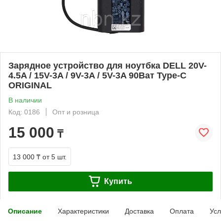
Зарядное устройство для ноутбка DELL 20V-
4.5A / 15V-3A / 9V-3A / 5V-3A 90Ват Type-C
ORIGINAL
В наличии
Код: 0186
Опт и розница
15 000
₸
13 000 ₸
от 5 шт.
Купить
Описание
Характеристики
Доставка
Оплата
Усл