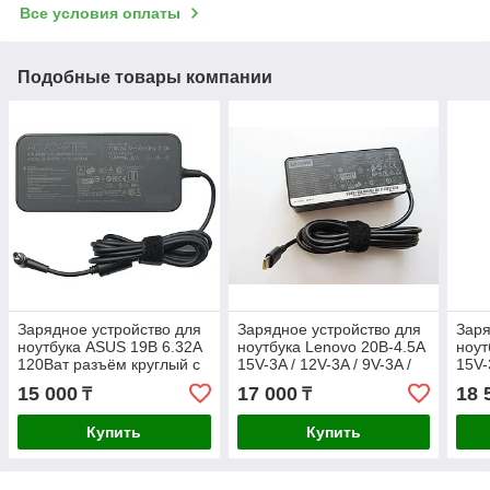
Все условия оплаты
Подобные товары компании
Зарядное устройство для
Зарядное устройство для
Заря
ноутбука ASUS 19В 6.32A
ноутбука Lenovo 20В-4.5A
ноут
120Ват разъём круглый с
15V-3A / 12V-3A / 9V-3A /
15V-
иглой 4.5*3.0мм
5V-3A 90Ват разъём Type-
65Ва
15 000
17 000
18 
₸
₸
ORIGINAL
C
Купить
Купить