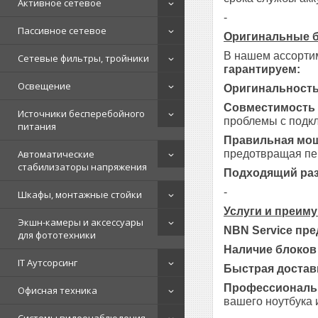
Активное сетевое
-
Пассивное сетевое
Оригинальные б
В нашем ассортим
Сетевые фильтры, тройники
гарантируем:
Освещение
Оригинальность
Совместимость 
Источники бесперебойного
проблемы с подк
питания
Правильная мо
предотвращая пе
Автоматические
стабилизаторы напряжения
Подходящий ра
-
Шкафы, монтажные стойки
Услуги и преим
Экшн-камеры и аксессуары
NBN Service пре
для фототехники
Наличие блоков 
IT Аутсорсинг
Быстрая достав
Профессиональн
Офисная техника
вашего ноутбука 