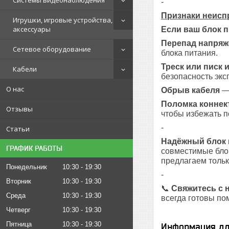
Системы видеонаблюдения
-
Признаки неисп
Игрушки, игровые устройства,
аксессуары
Если ваш блок п
Перепад напряж
Сетевое оборудование
блока питания.
Треск или писк 
Кабели
безопасность экс
О нас
Обрыв кабеля
— 
Поломка коннек
Отзывы
чтобы избежать п
-
Статьи
Надёжный блок 
ГРАФИК РАБОТЫ
совместимые бло
предлагаем тольк
Понедельник
10:30
19:30
-
Вторник
10:30
19:30
📞
Свяжитесь с 
Среда
10:30
19:30
всегда готовы по
Четверг
10:30
19:30
Пятница
10:30
19:30
Информация дл