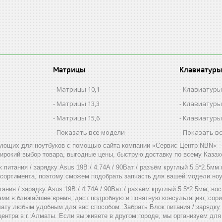
Матрицы
Клавиатуры
Матрицы 10,1
Клавиатуры
Матрицы 13,3
Клавиатуры
Матрицы 15,6
Клавиатуры
Показать все модели
Показать в
ующих для ноутбуков с помощью сайта компании «Сервис Центр NBN» –
ирокий выбор товара, выгодные цены, быструю доставку по всему Казах
 питания / зарядку Asus 19В / 4.74A / 90Ват / разъём круглый 5.5*2.5
ссортимента, поэтому сможем подобрать запчасть для вашей модели ноу
тания / зарядку Asus 19В / 4.74A / 90Ват / разъём круглый 5.5*2.5мм, в
ами в ближайшее время, даст подробную и понятную консультацию, сори
ату любым удобным для вас способом. Забрать Блок питания / зарядку A
ентра в г. Алматы. Если вы живете в другом городе, мы организуем для 