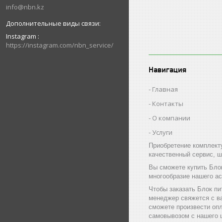
info@nbn.kz
Instagram
https://instagram.com/nbn_service/
Навигация
Главная
Контакты
О компании
Услуги
Приобретение комплект
качественный сервис, ш
Вы сможете купить Блок
многообразие нашего а
Чтобы заказать Блок пи
менеджер свяжется с в
сможете произвести опл
самовывозом с нашего ц