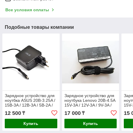
Все условия оплаты
Подобные товары компании
Зарядное устройство для
Зарядное устройство для
Заря
ноутбка ASUS 20В-3.25A /
ноутбука Lenovo 20В-4.5A
ноут
15В-3A / 12В-3A / 5В-2A /
15V-3A / 12V-3A / 9V-3A /
15V-
65Ват / Type-C ORIGINAL
5V-3A 90Ват разъём Type-
90Ва
12 500
17 000
15 
₸
₸
C
Купить
Купить