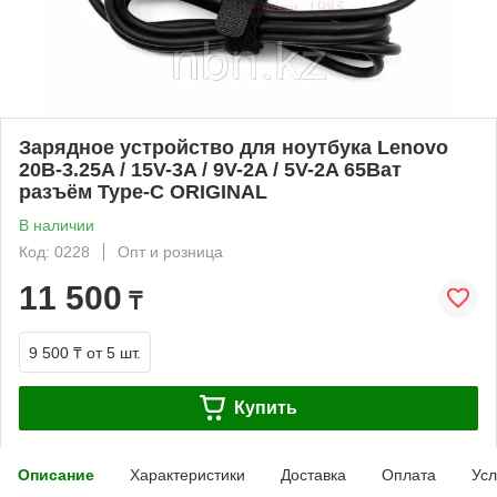
Зарядное устройство для ноутбука Lenovo
20В-3.25A / 15V-3A / 9V-2A / 5V-2A 65Ват
разъём Type-C ORIGINAL
В наличии
Код: 0228
Опт и розница
11 500
₸
9 500 ₸
от 5 шт.
Купить
Описание
Характеристики
Доставка
Оплата
Усл