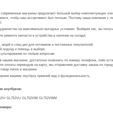
 современные магазины предлагают большой выбор комплектующих элем
аемся, чтобы наш ассортимент был полным. Поэтому наша компания с ле
G
удничество на максимально выгодных условиях. Выбирая нас, вы получ
я ремонта запчасти и устройства в наличии на складе;
 акций и спец цен для оптовиков и постоянных покупателей;
 подход и помощь в выборе;
сультирование по любым вопросам.
в нашем магазине, достаточно позвонить по номеру телефона, либо оста
ле оплаты переводом на карту, мы отправляем доставку заказа по городу
товар лично в магазине.
ернем вашему ноутбуку прежний вид и функциональность.
и ноутбуков:
752V/ GL752VL/ GL752VW/ GL752VWM
номера: