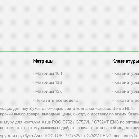
Матрицы
Клавиатуры
Матрицы 10,1
Клавиатуры
Матрицы 13,3
Клавиатуры
Матрицы 15,6
Клавиатуры
Показать все модели
Показать в
ующих для ноутбуков с помощью сайта компании «Сервис Центр NBN» –
ирокий выбор товара, выгодные цены, быструю доставку по всему Казах
виатуру для ноутбука Asus ROG G752 / G752VL / G752VT ENG по оптов
ссортимента, поэтому сможем подобрать запчасть для вашей модели ноу
туру для ноутбука Asus ROG G752 / G752VL / G752VT ENG, воспользуйт