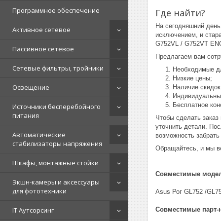
Программное обеспечение
Где найти?
На сегодняшний день
Активное сетевое
исключением, и стар
G752VL / G752VT EN
Пассивное сетевое
Предлагаем вам сотр
Сетевые фильтры, тройники
Необходимые дл
Низкие цены;
Освещение
Наличие скидок,
Индивидуальный
Бесплатное кон
Источники бесперебойного
питания
Чтобы сделать заказ 
уточнить детали. Пос
Автоматические
возможность забрать 
стабилизаторы напряжения
Обращайтесь, и мы в
Шкафы, монтажные стойки
Совместимые модел
Экшн-камеры и аксессуары
для фототехники
Asus Рог GL752 /GL
Совместимые парт-
IT Аутсорсинг