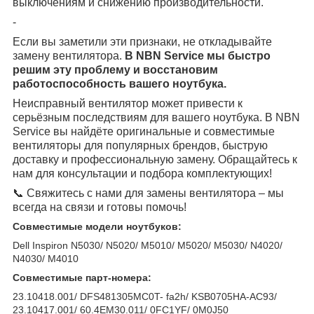
выключениям и снижению производительности.
-
Если вы заметили эти признаки, не откладывайте
замену вентилятора.
В NBN Service мы быстро
решим эту проблему и восстановим
работоспособность вашего ноутбука.
Неисправный вентилятор может привести к
серьёзным последствиям для вашего ноутбука. В NBN
Service вы найдёте оригинальные и совместимые
вентиляторы для популярных брендов, быструю
доставку и профессиональную замену. Обращайтесь к
нам для консультации и подбора комплектующих!
📞 Свяжитесь с нами для замены вентилятора – мы
всегда на связи и готовы помочь!
Совместимые модели ноутбуков:
Dell Inspiron N5030/ N5020/ M5010/ M5020/ M5030/ N4020/
N4030/ M4010
Совместимые парт-номера:
23.10418.001/ DFS481305MC0T- fa2h/ KSB0705HA-AC93/
23.10417.001/ 60.4EM30.011/ 0FC1YF/ 0M0J50