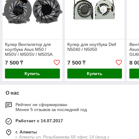
Кулер Вентилятор для
Кулер для ноутбука Dell
Вент
ноутбука Asus M50 /
N5040 / N5050
Asu
M50V / M50SV / M50SA
GU6
/ G50V / G50 / VX5 / G60
7 500
7 500
8 0
₸
₸
/ G60VX / X55
Купить
Купить
О нас
Рейтинг не сформирован
Менее 5 отзывов за последний год
Работает с 14.07.2017
г. Алматы
г. Алматы ул. Розыбакиева 68 офис 14 (вход с