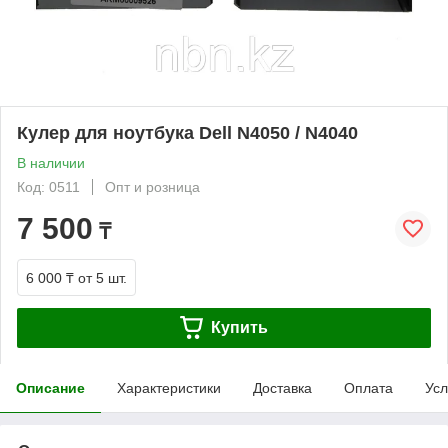
Кулер для ноутбука Dell N4050 / N4040
В наличии
Код: 0511
Опт и розница
7 500
₸
6 000 ₸
от 5 шт.
Купить
Описание
Характеристики
Доставка
Оплата
Усл