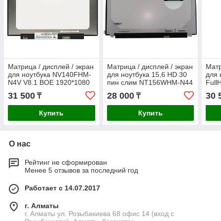
Матрица / дисплей / экран
Матрица / дисплей / экран
Матр
для ноутбука NV140FHM-
для ноутбука 15,6 HD 30
для 
N4V V8.1 BOE 1920*1080
пин слим NT156WHM-N44
Full
Full HD LED eDP Слим 30
(350мм) Без креплений
кре
31 500
28 000
30 
₸
₸
пин
Матовые
Купить
Купить
О нас
Рейтинг не сформирован
Менее 5 отзывов за последний год
Работает с 14.07.2017
г. Алматы
г. Алматы ул. Розыбакиева 68 офис 14 (вход с