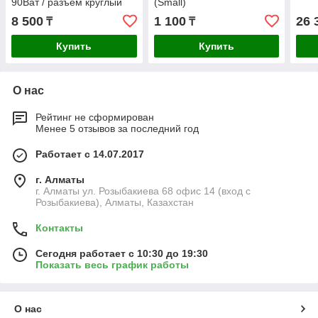
90Ват / разъём круглый
(Small)
5.5x2.5мм
8 500
1 100
26 
₸
₸
Купить
Купить
О нас
Рейтинг не сформирован
Менее 5 отзывов за последний год
Работает с 14.07.2017
г. Алматы
г. Алматы ул. Розыбакиева 68 офис 14 (вход с
Розыбакиева), Алматы, Казахстан
Контакты
Сегодня работает с 10:30 до 19:30
Показать весь график работы
О нас