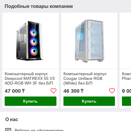
Подобные товары компании
Компьютерный корпус
Компьютерный корпус
Ком
Deepcool MATREXX 55 V3
Cougar Uniface RGB
Phan
ADD-RGB WH 3F без Б/П
(White) без Б/П
47 000
46 300
9 0
₸
₸
Купить
Купить
О нас
Рейтинг не сформирован