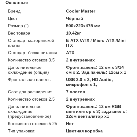
Основные
Бренд
Cooler Master
Цвет
Чёрный
Размер (")
500х223х475 мм
Вес товара
10.42кг
Стандарт материнской
E-ATX /ATX / Micro-ATX /Mini-
платы
ITX
Стандарт блока питания
ATX
Количество отсеков 3.5
2 внутренних
Дополнительное
Фронт.панель: 12 см х 3/14
охлаждение (опция)
см х 2. Зад.панель: 12см х 1
Фронтальная панель
USB 3.0 x 2, HD Audio,
микрофон x 1,
Слот для расширения
7 слотов
Количество отсеков 2.5
2 внутренних
Дополнительное
Фронт.панель: 12 см RGB
охлаждение
вентилятор x 3; зад.панель:
(предустановленное)
12см вентилятор х1
Количество отсеков 5.25
Нет
Тип упаковки:
Цветная коробка