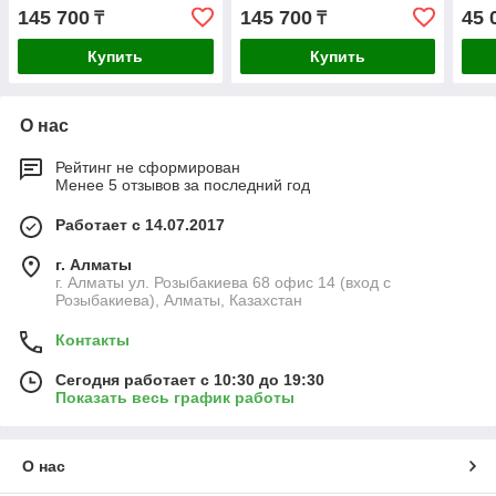
16GB (Kit 2x8GB)
16GB (Kit 2x8GB)
1920
145 700
145 700
45 
₸
₸
3200MHz
3200MHz
eDP 
Купить
Купить
О нас
Рейтинг не сформирован
Менее 5 отзывов за последний год
Работает с 14.07.2017
г. Алматы
г. Алматы ул. Розыбакиева 68 офис 14 (вход с
Розыбакиева), Алматы, Казахстан
Контакты
Сегодня работает с 10:30 до 19:30
Показать весь график работы
О нас