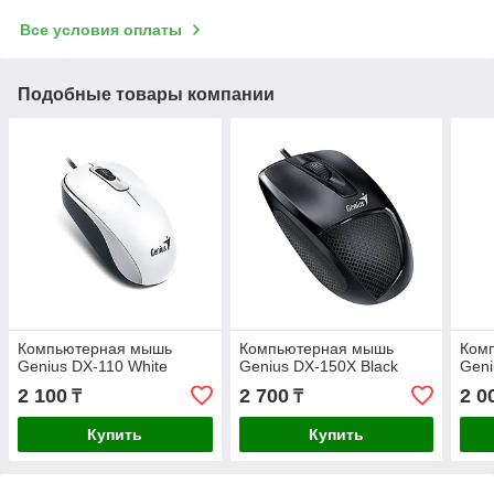
Все условия оплаты
Подобные товары компании
Компьютерная мышь
Компьютерная мышь
Ком
Genius DX-110 White
Genius DX-150X Black
Geni
2 100
2 700
2 0
₸
₸
Купить
Купить