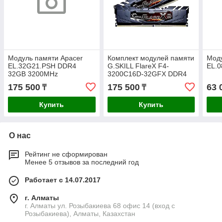
Модуль памяти Apacer
Комплект модулей памяти
Моду
EL.32G21.PSH DDR4
G.SKILL FlareX F4-
EL.
32GB 3200MHz
3200C16D-32GFX DDR4
32GB (Kit 2x16GB)
175 500
175 500
63 
₸
₸
3200MHz
Купить
Купить
О нас
Рейтинг не сформирован
Менее 5 отзывов за последний год
Работает с 14.07.2017
г. Алматы
г. Алматы ул. Розыбакиева 68 офис 14 (вход с
Розыбакиева), Алматы, Казахстан