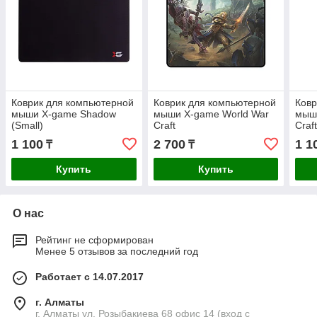
Коврик для компьютерной
Коврик для компьютерной
Ковр
мыши X-game Shadow
мыши X-game World War
мыш
(Small)
Craft
Craf
1 100
2 700
1 1
₸
₸
Купить
Купить
О нас
Рейтинг не сформирован
Менее 5 отзывов за последний год
Работает с 14.07.2017
г. Алматы
г. Алматы ул. Розыбакиева 68 офис 14 (вход с