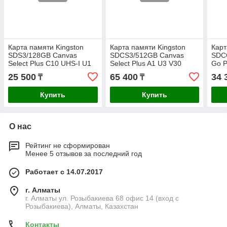
Карта памяти Kingston
Карта памяти Kingston
Карт
SDS3/128GB Canvas
SDCS3/512GB Canvas
SDC
Select Plus C10 UHS-I U1
Select Plus A1 U3 V30
Go P
V10 128GB
512GB
25 500
65 400
34 
₸
₸
Купить
Купить
О нас
Рейтинг не сформирован
Менее 5 отзывов за последний год
Работает с 14.07.2017
г. Алматы
г. Алматы ул. Розыбакиева 68 офис 14 (вход с
Розыбакиева), Алматы, Казахстан
Контакты