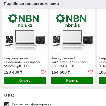
Подобные товары компании
Твердотельный
Твердотельный
Тве
накопитель SSD Apacer
накопитель SSD Apacer
нако
AS2280Q4U 1TB
AS2280F4 1TB
NT0
1TB
128 400
164 600
106
₸
₸
Купить
Купить
О нас
Рейтинг не сформирован