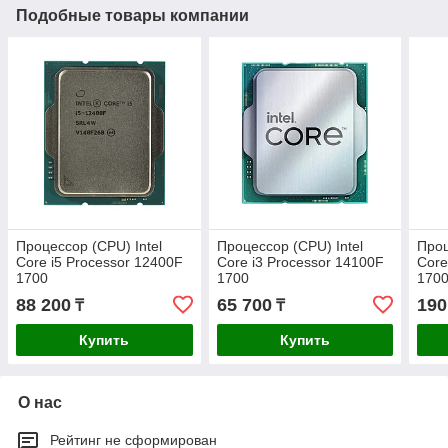
Подобные товары компании
Процессор (CPU) Intel
Процессор (CPU) Intel
Проц
Core i5 Processor 12400F
Core i3 Processor 14100F
Core
1700
1700
170
88 200
65 700
190
₸
₸
Купить
Купить
О нас
Рейтинг не сформирован