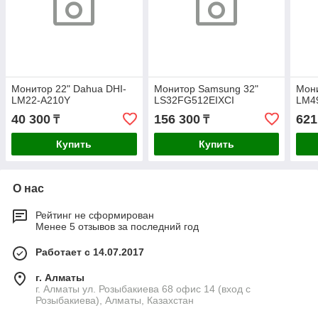
Монитор 22" Dahua DHI-
Монитор Samsung 32"
Мони
LM22-A210Y
LS32FG512EIXCI
LM4
40 300
156 300
621
₸
₸
Купить
Купить
О нас
Рейтинг не сформирован
Менее 5 отзывов за последний год
Работает с 14.07.2017
г. Алматы
г. Алматы ул. Розыбакиева 68 офис 14 (вход с
Розыбакиева), Алматы, Казахстан