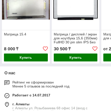
Матрица 15.4
Матрица / дисплей / экран
Матр
для ноутбука 15,6 (350мм)
для 
FullHD 30 pin slim IPS Без
креплений Матовые
8 000
30 500
₸
₸
от
Купить
Купить
О нас
Рейтинг не сформирован
Менее 5 отзывов за последний год
Работает с 14.07.2017
г. Алматы
г. Алматы ул. Розыбакиева 68 офис 14 (вход с