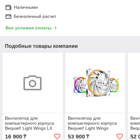
Наличными
Безналичный расчет
Все условия оплаты
Подобные товары компании
Вентилятор для
Вентилятор для
Вент
компьютерного корпуса
компьютерного корпуса
комп
Bequiet! Light Wings LX
Bequiet! Light Wings
Bequ
120mm PWM
140mm PWM high-speed
140
16 900
53 900
52 
₸
₸
Triple-Pack White
ARGB