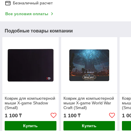
Безналичный расчет
Все условия оплаты
Подобные товары компании
Коврик для компьютерной
Коврик для компьютерной
Ковр
мыши X-game Shadow
мыши X-game World War
мыши
(Small)
Craft (Small)
(Sma
1 100
1 100
1 0
₸
₸
Купить
Купить