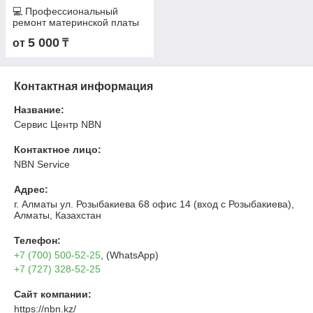
💻 Профессиональный
ремонт материнской платы
ноутбука и ПК в Алматы с
5 000
от
₸
гарантией
Контактная информация
Название:
Сервис Центр NBN
Контактное лицо:
NBN Service
Адрес:
г. Алматы ул. Розыбакиева 68 офис 14 (вход с Розыбакиева),
Алматы, Казахстан
Телефон:
+7 (700) 500-52-25
, (WhatsApp)
+7 (727) 328-52-25
Сайт компании:
https://nbn.kz/