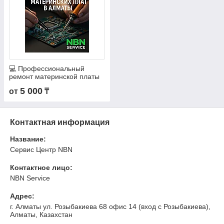
💻 Профессиональный
ремонт материнской платы
ноутбука и ПК в Алматы с
5 000
от
₸
гарантией
Контактная информация
Название:
Сервис Центр NBN
Контактное лицо:
NBN Service
Адрес:
г. Алматы ул. Розыбакиева 68 офис 14 (вход с Розыбакиева),
Алматы, Казахстан