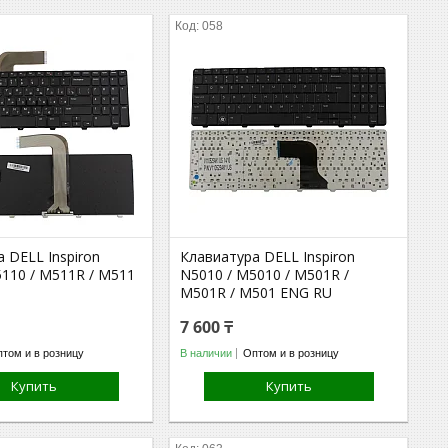
058
 DELL Inspiron
Клавиатура DELL Inspiron
5110 / M511R / M511
N5010 / M5010 / M501R /
M501R / M501 ENG RU
7 600 ₸
том и в розницу
В наличии
Оптом и в розницу
Купить
Купить