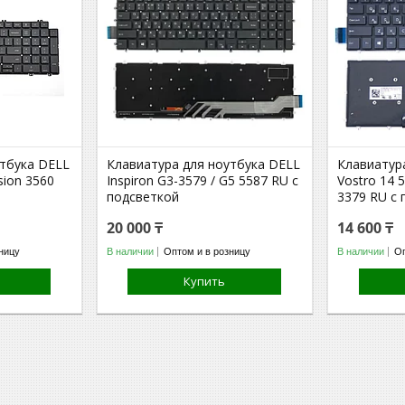
утбука DELL
Клавиатура для ноутбука DELL
Клавиатур
ision 3560
Inspiron G3-3579 / G5 5587 RU с
Vostro 14 5
подсветкой
3379 RU с
20 000 ₸
14 600 ₸
ницу
В наличии
Оптом и в розницу
В наличии
Оп
Купить