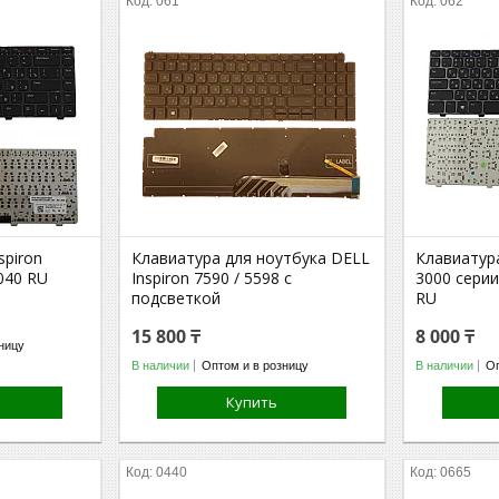
061
062
spiron
Клавиатура для ноутбука DELL
Клавиатура
040 RU
Inspiron 7590 / 5598 с
3000 серии 
подсветкой
RU
15 800 ₸
8 000 ₸
ницу
В наличии
Оптом и в розницу
В наличии
Оп
Купить
0440
0665