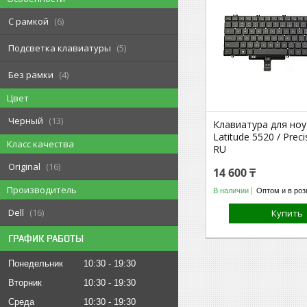
С рамкой
6
Подсветка клавиатуры
5
Без рамки
4
Цвет
Черный
13
Клавиатура для но
Latitude 5520 / Prec
Класс качества
RU
Original
16
14 600 ₸
Производитель
В наличии
Оптом и в роз
Dell
16
Купить
ГРАФИК РАБОТЫ
Понедельник
10:30
19:30
Вторник
10:30
19:30
Среда
10:30
19:30