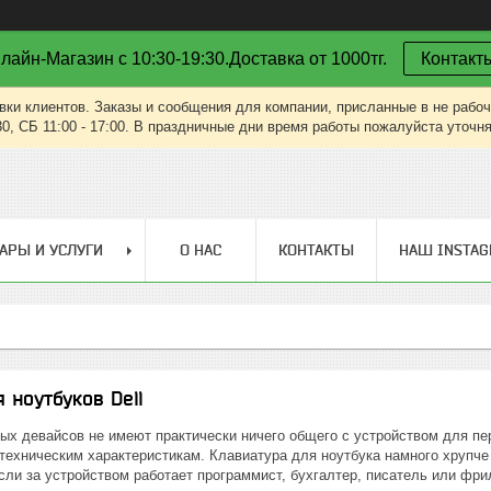
лайн-Магазин с 10:30-19:30.Доставка от 1000тг.
Контакт
вки клиентов. Заказы и сообщения для компании, присланные в не рабоч
30, СБ 11:00 - 17:00. В праздничные дни время работы пожалуйста уточн
АРЫ И УСЛУГИ
О НАС
КОНТАКТЫ
НАШ INSTA
 ноутбуков Dell
ых девайсов не имеют практически ничего общего с устройством для пе
 техническим характеристикам. Клавиатура для ноутбука намного хрупч
если за устройством работает программист, бухгалтер, писатель или фри