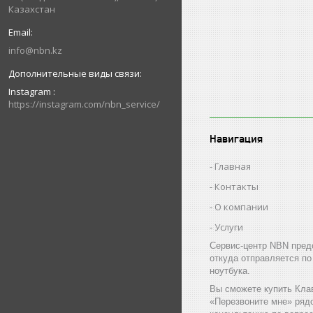
Казахстан
info@nbn.kz
Instagram
https://instagram.com/nbn_service/
Навигация
Главная
Контакты
О компании
Услуги
Сервис-центр NBN предо
откуда отправляется п
ноутбука.
Вы сможете купить Клав
«Перезвоните мне» ряд