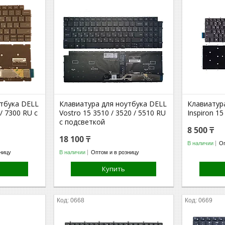
утбука DELL
Клавиатура для ноутбука DELL
Клавиатур
 / 7300 RU с
Vostro 15 3510 / 3520 / 5510 RU
Inspiron 15
с подсветкой
8 500 ₸
18 100 ₸
В наличии
Оп
ницу
В наличии
Оптом и в розницу
Купить
0668
0669