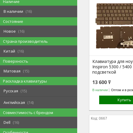
Наличие
В наличии
16
Состояние
Новое
16
Страна производитель
Китай
16
Клавиатура для но
Поверхность
Inspiron 5300 / 5400
Матовая
15
подсветкой
Раскладка клавиатуры
13 600 ₸
В наличии
Оптом и в роз
Русская
15
Купить
Английская
14
Совместимость с брендом
0667
Dell
16
Особенности