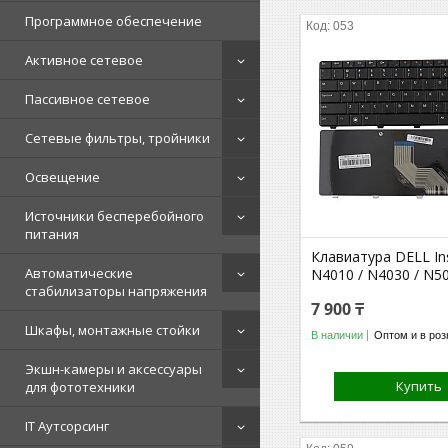
Программное обеспечение
053
Активное сетевое
Пассивное сетевое
Сетевые фильтры, тройники
Освещение
Источники бесперебойного
питания
Клавиатура DELL In
Автоматические
N4010 / N4030 / N5
стабилизаторы напряжения
7 900 ₸
Шкафы, монтажные стойки
В наличии
Оптом и в роз
Экшн-камеры и аксессуары
Купить
для фототехники
IT Аутсорсинг