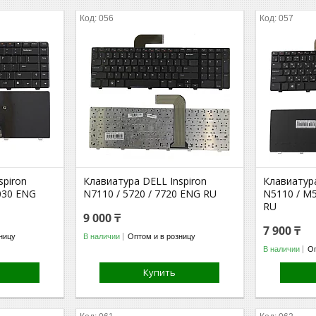
056
057
spiron
Клавиатура DELL Inspiron
Клавиатура
030 ENG
N7110 / 5720 / 7720 ENG RU
N5110 / M
RU
9 000 ₸
7 900 ₸
ницу
В наличии
Оптом и в розницу
В наличии
Оп
Купить