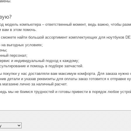
амены.
вую?
од модель компьютера – ответственный момент, ведь важно, чтобы раз
 вам в этом помочь.
 сможете найти большой ассортимент комплектующих для ноутбуков DELL
 на выгодных условиях;
ены;
нный персонал;
ервис и индивидуальный подход к каждому;
сультирование и помощь в подборе запчастей.
ы покупки у нас доставляли вам максимум комфорта. Для заказа нужно 
нив детали и указав реквизиты для оплаты заказ готовится к отправке ку
а магазине лично за наличный расчет.
едь мы не боимся трудностей и готовы привести в порядок любое устро