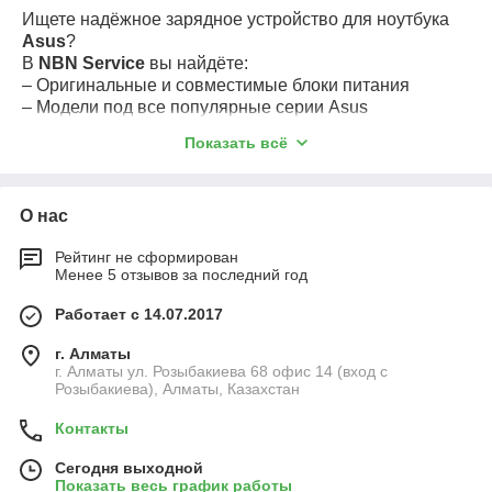
Ищете надёжное зарядное устройство для ноутбука
Asus
?
В
NBN Service
вы найдёте:
– Оригинальные и совместимые блоки питания
– Модели под все популярные серии Asus
– Помощь в подборе — по модели, напряжению и
Показать всё
типу разъёма
– Доставка по Алматы
💡 Как понять, что вам нужна замена зарядки?
О нас
– Ноутбук перестал заряжаться
– Разъём разболтался
Рейтинг не сформирован
– Шнур перегибается или перегревается
Менее 5 отзывов за последний год
– Питание идёт нестабильно
Работает с 14.07.2017
📞 Напишите нам — подскажем и подберём
оптимальный вариант.
г. Алматы
г. Алматы ул. Розыбакиева 68 офис 14 (вход с
Признаки неисправности блока питания
Розыбакиева), Алматы, Казахстан
Если ваш блок питания начал работать
неправильно, это может быть вызвано рядом
Контакты
причин:
Сегодня выходной
Перепад напряжения
— одна из самых
Показать весь график работы