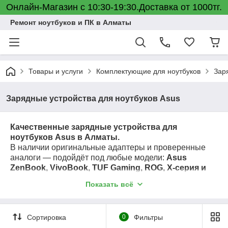
Онлайн-Магазин с 10:30-19:30.Доставка от 1000тг.
Ремонт ноутбуков и ПК в Алматы
Товары и услуги
Комплектующие для ноутбуков
Зар
Зарядные устройства для ноутбуков Asus
Качественные зарядные устройства для
ноутбуков Asus в Алматы.
В наличии оригинальные адаптеры и проверенные
аналоги — подойдёт под любые модели:
Asus
ZenBook, VivoBook, TUF Gaming, ROG, X-серия и
другие
.
Показать всё
Подбор по разъёму, напряжению и мощности. ✅
Доставка по городу.
Сортировка
0
Фильтры