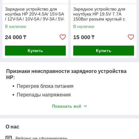
Зарядное устройство для
Зарядное устройство для
ноутбка HP 20V-4.5A/ 15V-5A
ноутбука HP 19.5V 7.7A
/ 12V-5A / 10V-5A / 9V-3A / 5V-
150Ват разъём круглый с
3A 90Ват Type-C ORIGINAL
иглой 4.5x 3.0мм ORIGINAL
В наличии
В наличии
Slim
24 000
15 000
₸
₸
Купить
Купить
Признаки неисправности зарядного устройства
HP:
Перегрев блока питания
Перепады напряжения
Треск, писк или искры
Показать всё
Обрыв кабеля или повреждение разъема
Снижение скорости зарядки
О нас
Если вы заметили один из этих признаков — не
рискуйте. Обратитесь в СЦ NBN, и мы подберем
Рейтинг не сформирован