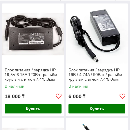
✅ Правильная мощность и напряжение
✅ Только проверенные блоки питания
✅ Быстрая доставка по городу
✅ Профессиональная консультация
Обращаясь в СЦ NBN, вы получаете не только качественное
зарядное устройство, но и поддержку специалистов, которые
помогут точно подобрать нужный адаптер под ваш ноутбук
HP.
Блок питания / зарядка HP
Блок питания / зарядка HP
19,5V 6.15A 120Ват разъём
19В / 4.74A / 90Ват / разъём
круглый с иглой 7.4*5.0мм
круглый с иглой 7.4*5.0мм
ORIGINAL
В наличии
В наличии
18 000
6 000
₸
₸
Купить
Купить