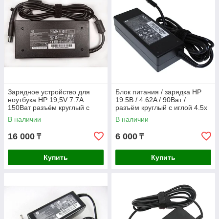
Зарядное устройство для
Блок питания / зарядка HP
ноутбука HP 19,5V 7.7A
19.5В / 4.62A / 90Ват /
150Ват разъём круглый с
разъём круглый с иглой 4.5x
иглой 7.4*5.0мм ORIGINAL
3.0мм
В наличии
В наличии
Slim
16 000
6 000
₸
₸
Купить
Купить