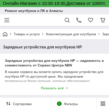
Онлайн-Магазин с 10:30-19:30.Доставка от 1000тг.
Ремонт ноутбуков и ПК в Алматы
Товары и услуги
Комплектующие для ноутбуков
Зар
Зарядные устройства для ноутбуков HP
Зарядные устройства для ноутбуков HP — надежность и
совместимость от Сервис Центра NBN
В нашем сервисе вы можете купить зарядное устройство для
ноутбука HP по доступной цене. Мы предлагаем
проверенные блоки питания, которые обеспечивают
стабильную работу вашего устройства и безопасную зарядку
Показать всё
аккумулятора.
Наши преимущества:
✅ Подходят по модели и разъему
Сортировка
0
Фильтры