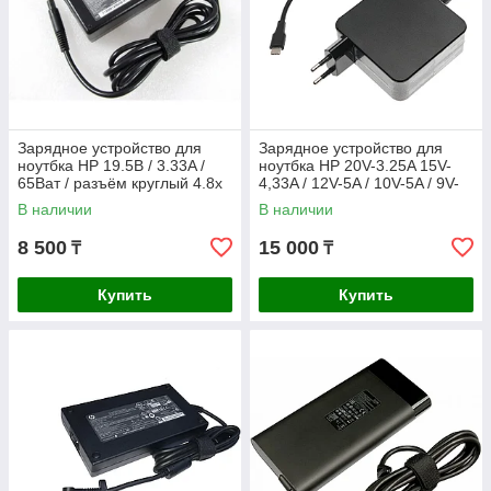
Зарядное устройство для
Зарядное устройство для
ноутбка HP 19.5В / 3.33A /
ноутбка HP 20V-3.25A 15V-
65Ват / разъём круглый 4.8x
4,33A / 12V-5A / 10V-5A / 9V-
1.7мм
3A / 5V-3A 65Ват Type-C
В наличии
В наличии
ORIGINAL
8 500
15 000
₸
₸
Купить
Купить