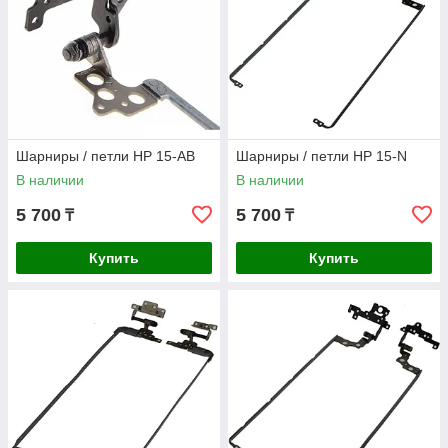
качественно проведут замену, используя только
оригинальные или сертифицированные детали.
Обращайтесь в
NBN Service
– мы вернем вашему ноутбуку
прежнюю функциональность и комфорт в использовании!
Шарниры / петли HP 15-AB
Шарниры / петли HP 15-N
В наличии
В наличии
5 700
5 700
₸
₸
Купить
Купить