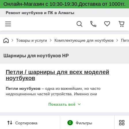
Онлайн-Магазин с 10:30-19:30.Доставка от 1000тг.
Ремонт ноутбуков и ПК в Алматы
Товары и услуги
Комплектующие для ноутбуков
Пет
Шарниры для ноутбуков HP
Петли / шарниры для всех моделей
ноутбуков
Петли ноутбуков
– одна из важнейших, но часто
недооцененных частей устройства. Именно они
обеспечивают плавное открытие и закрытие экрана,
Показать всё
фиксируют его в удобном положении и защищают
внутренние компоненты от повреждений.
Наш интернет-магазин предлагает петли для всех моделей
Сортировка
0
Фильтры
ноутбуков, включая самые популярные бренды: