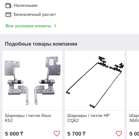
Наличными
Безналичный расчет
Все условия оплаты
Подобные товары компании
Шарниры / петли Asus
Шарниры / петли HP
Шарн
K52
CQ62
N504
5 000
5 700
5 0
₸
₸